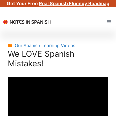
Get Your Free
Real Spanish Fluency Roadmap
Skip
Me
to
content
Categories
Our Spanish Learning Videos
We LOVE Spanish
Mistakes!