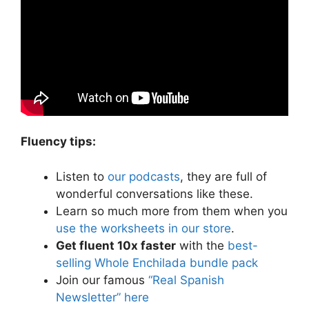
Fluency tips:
Listen to
our podcasts
, they are full of
wonderful conversations like these.
Learn so much more from them when you
use the worksheets in our store
.
Get fluent 10x faster
with the
best-
selling Whole Enchilada bundle pack
Join our famous
“Real Spanish
Newsletter” here