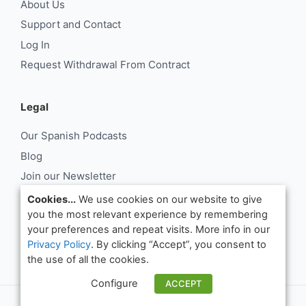
About Us
Support and Contact
Log In
Request Withdrawal From Contract
Legal
Our Spanish Podcasts
Blog
Join our Newsletter
About Us
Cookies...
We use cookies on our website to give
you the most relevant experience by remembering
Support and Contact
your preferences and repeat visits. More info in our
Log In
Privacy Policy
. By clicking “Accept”, you consent to
Request Withdrawal From Contract
the use of all the cookies.
Configure
ACCEPT