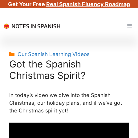
Get Your Free
Real Spanish Fluency Roadmap
Skip
Me
to
content
Categories
Our Spanish Learning Videos
Got the Spanish
Christmas Spirit?
In today’s video we dive into the Spanish
Christmas, our holiday plans, and if we’ve got
the Christmas spirit yet!