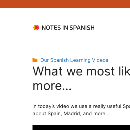
Skip
to
content
Categories
Our Spanish Learning Videos
What we most li
more…
In today’s video we use a really useful S
about Spain, Madrid, and more…