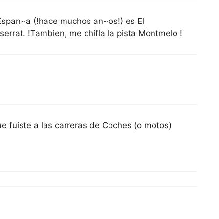
Espan~a (!hace muchos an~os!) es El
rrat. !Tambien, me chifla la pista Montmelo !
e fuiste a las carreras de Coches (o motos)