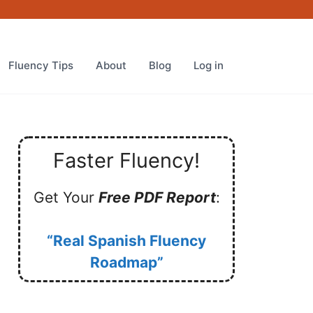
Fluency Tips
About
Blog
Log in
Faster Fluency!
Get Your
Free PDF Report
:
“Real Spanish Fluency
Roadmap”