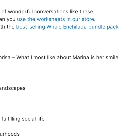
ll of wonderful conversations like these.
en you
use the worksheets in our store
.
ith the
best-selling Whole Enchilada bundle pack
isa – What I most like about Marina is her smile
 landscapes
lfilling social life
ourhoods