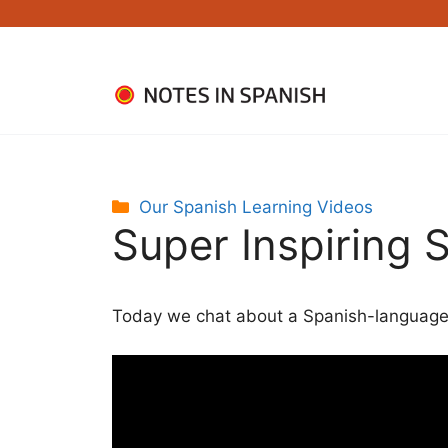
Skip
to
content
Categories
Our Spanish Learning Videos
Super Inspiring 
Today we chat about a Spanish-language f