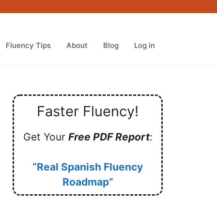
Fluency Tips
About
Blog
Log in
Faster Fluency!
Get Your
Free PDF Report
:
“Real Spanish Fluency
Roadmap”