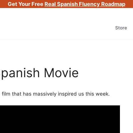
Get Your Free
Real Spanish Fluency Roadmap
Store
Spanish Movie
ilm that has massively inspired us this week.