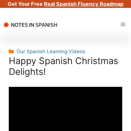
Get Your Free
Real Spanish Fluency Roadmap
Skip
Me
to
content
Categories
Our Spanish Learning Videos
Happy Spanish Christmas
Delights!