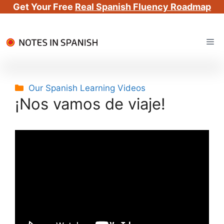
Get Your Free
Real Spanish Fluency Roadmap
Skip
Me
to
content
Categories
Our Spanish Learning Videos
¡Nos vamos de viaje!