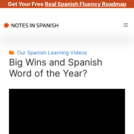
Get Your Free
Real Spanish Fluency Roadmap
Skip
Me
to
content
Categories
Our Spanish Learning Videos
Big Wins and Spanish
Word of the Year?