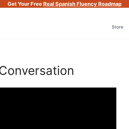
Get Your Free
Real Spanish Fluency Roadmap
Store
 Conversation