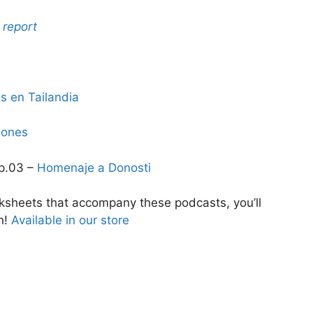
 report
s en Tailandia
iones
p.03 –
Homenaje a Donosti
ksheets that accompany these podcasts, you’ll
h!
Available in our store