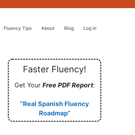
Fluency Tips
About
Blog
Log in
Faster Fluency!
Get Your
Free PDF Report
:
“Real Spanish Fluency
Roadmap”