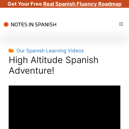
Get Your Free
Real Spanish Fluency Roadmap
Skip
Me
to
content
Categories
Our Spanish Learning Videos
High Altitude Spanish
Adventure!