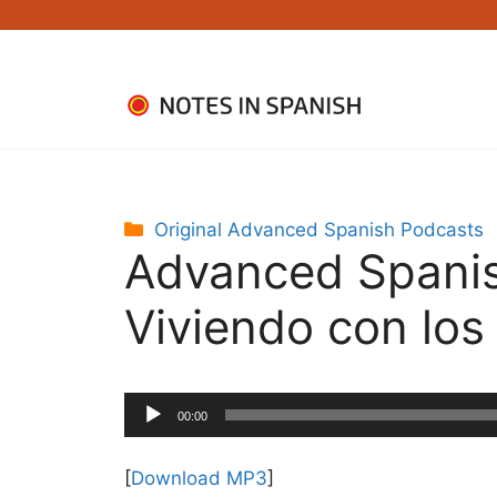
Skip
to
content
Categories
Original Advanced Spanish Podcasts
Advanced Spanis
Viviendo con los
Audio
00:00
Player
[
Download MP3
]