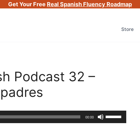
Get Your Free
Real Spanish Fluency Roadmap
Store
h Podcast 32 –
 padres
Use
00:00
Up/Down
Arrow
keys