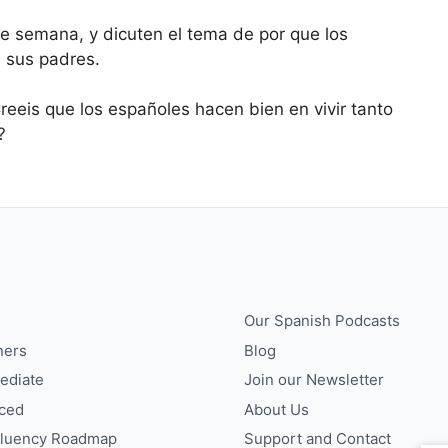
to
de semana, y dicuten el tema de por que los
increase
 sus padres.
or
decrease
Creeis que los españoles hacen bien en vivir tanto
volume.
?
Our Spanish Podcasts
ners
Blog
ediate
Join our Newsletter
ced
About Us
Fluency Roadmap
Support and Contact