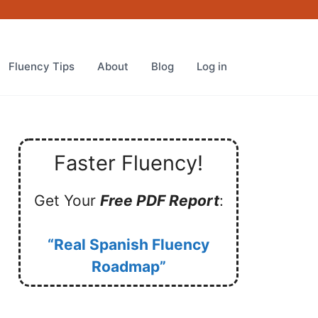
Fluency Tips
About
Blog
Log in
Faster Fluency!
Get Your
Free PDF Report
:
“Real Spanish Fluency
Roadmap”