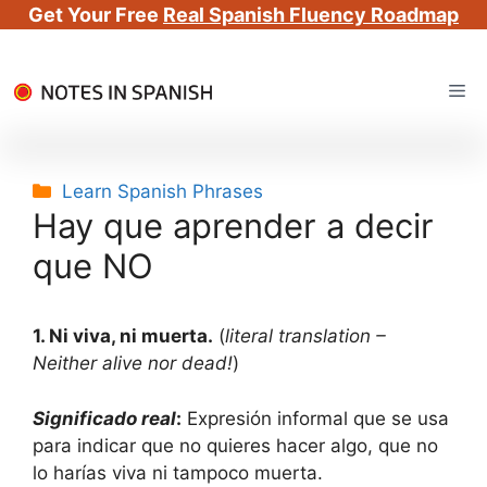
Get Your Free
Real Spanish Fluency Roadmap
Skip
Me
to
content
Categories
Learn Spanish Phrases
Hay que aprender a decir
que NO
1. Ni viva, ni muerta.
(
literal translation –
Neither alive nor dead!
)
Significado real
:
Expresión informal que se usa
para indicar que no quieres hacer algo, que no
lo harí­as viva ni tampoco muerta.