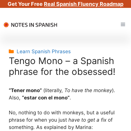
Get Your Free
Real Spanish Fluency Roadmap
Skip
Me
to
content
Categories
Learn Spanish Phrases
Tengo Mono – a Spanish
phrase for the obsessed!
“Tener mono”
(literally,
To have the monkey
).
Also,
“estar con el mono”
.
No, nothing to do with monkeys, but a useful
phrase for when you just
have to get a fix
of
something. As explained by Marina: