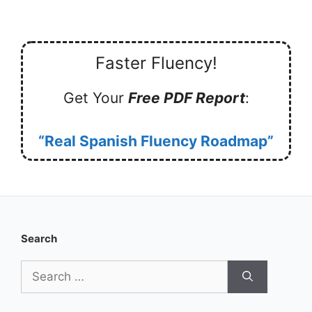
Faster Fluency!
Get Your
Free PDF Report
:
“Real Spanish Fluency Roadmap”
Search
Search
for: